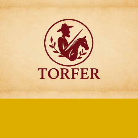
Articulos para
Regalo Torfer.