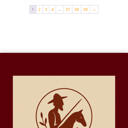
1
2
3
4
…
37
38
39
→