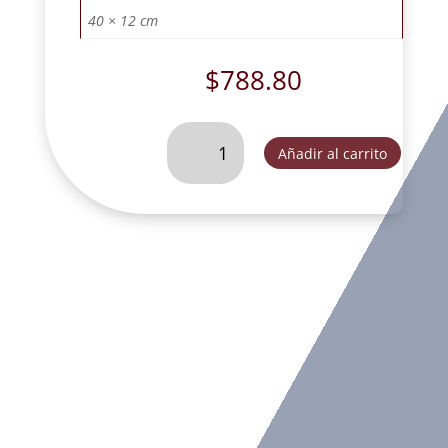
40 × 12 cm
$
788.80
INFANTITA
Añadir al carrito
40
CM
(CABELLO
CHINO)
DESPIERTA-
YC013A
cantidad