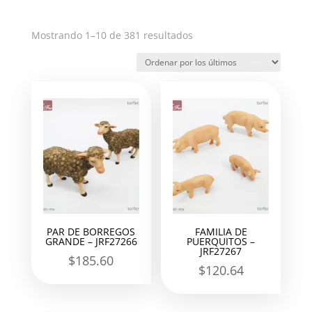
Ordenado
Mostrando 1–10 de 381 resultados
por
los
últimos
PAR DE BORREGOS
FAMILIA DE
GRANDE – JRF27266
PUERQUITOS –
JRF27267
$
185.60
$
120.64