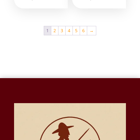
1
2
3
4
5
6
→