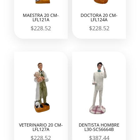
MAESTRA 20 CM-
DOCTORA 20 CM-
LFL121A
LFL124A
$
228.52
$
228.52
VETERINARIO 20 CM-
DENTISTA HOMBRE
LFL127A
L30-SC56664B
$
228.52
$
387.44