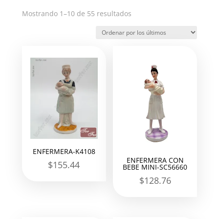
Ordenado
Mostrando 1–10 de 55 resultados
por
los
últimos
ENFERMERA-K4108
ENFERMERA CON
$
155.44
BEBE MINI-SC56660
$
128.76