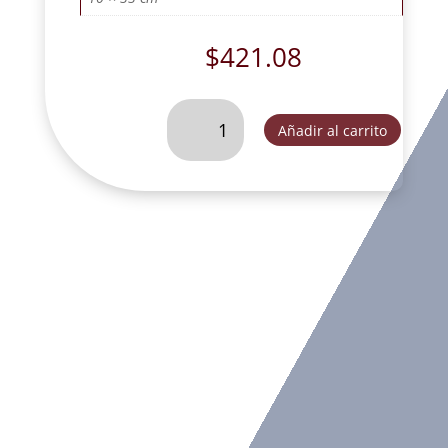
$
421.08
CHEF
Añadir al carrito
CON
MANDIL
BLANCO-
SC56742A
cantidad