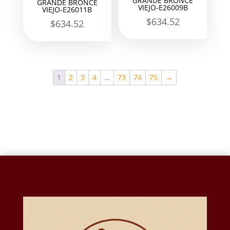
GRANDE BRONCE
GRANDE BRONCE
VIEJO-E26009B
VIEJO-E26011B
$
634.52
$
634.52
1
2
3
4
…
73
74
75
→