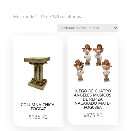
Ordenado
Mostrando 1–10 de 749 resultados
por
los
últimos
JUEGO DE CUATRO
ANGELES MUSICOS
DE REPIZA
NACARADO MATE-
COLUMNA CHICA-
FOG086A
FOG047
$
875.80
$
135.72