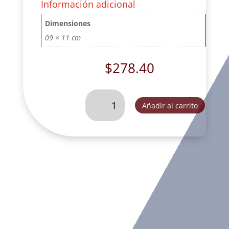
Información adicional
Dimensiones
09 × 11 cm
$
278.40
BUSTO
Añadir al carrito
DE
QUIJOTE
PORTA
PLUMA
COMBINADO-
GA2132M
cantidad