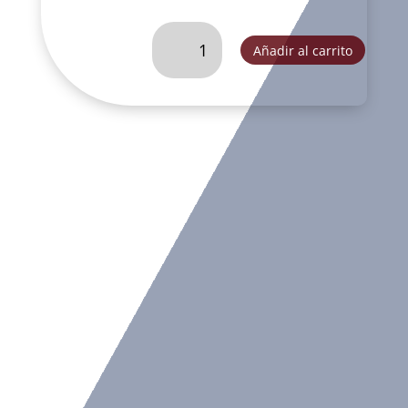
BAILARINA
Añadir al carrito
PIE
ARRIBA
MATIZADO-
GA2247C
cantidad