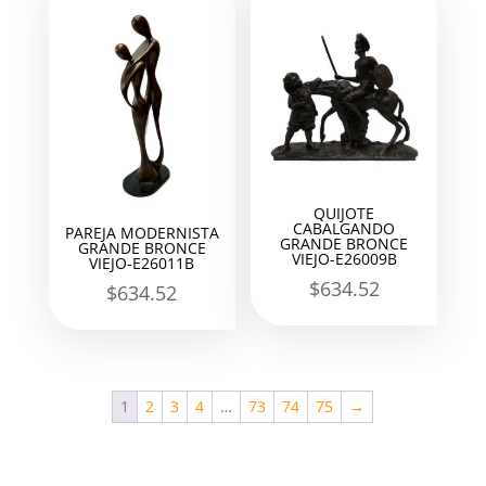
QUIJOTE
CABALGANDO
PAREJA MODERNISTA
GRANDE BRONCE
GRANDE BRONCE
VIEJO-E26009B
VIEJO-E26011B
$
634.52
$
634.52
1
2
3
4
…
73
74
75
→