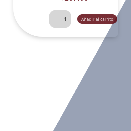
VIRGEN
Añadir al carrito
DEL
CARMEN
CRAQUELADA
DE
20
CM
-
VEC021A
cantidad