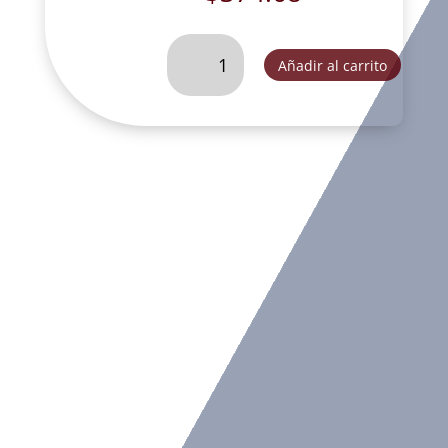
VIRGEN
Añadir al carrito
DEL
CARMEN
30
CM
METAL-
VEC089B
cantidad