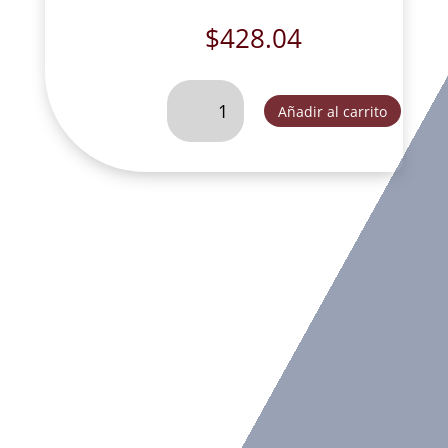
$
428.04
VIRGEN
Añadir al carrito
DE
LOURDES
#
2-
T406
cantidad