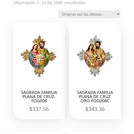
Ordenado
Mostrando 1–10 de 2940 resultados
por
los
últimos
SAGRADA FAMILIA
SAGRADA FAMILIA
PLANA DE CRUZ-
PLANA DE CRUZ
FOG008
ORO-FOG008C
$
337.56
$
343.36