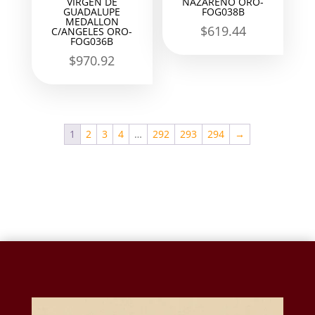
VIRGEN DE
NAZARENO ORO-
GUADALUPE
FOG038B
MEDALLON
$
619.44
C/ANGELES ORO-
FOG036B
$
970.92
1
2
3
4
…
292
293
294
→