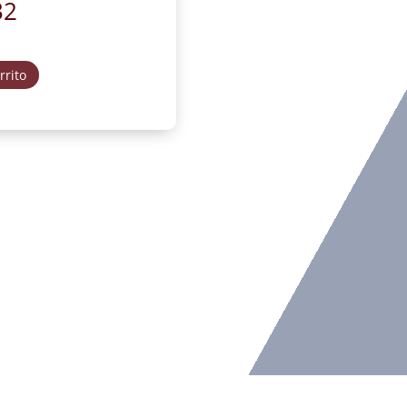
32
rrito