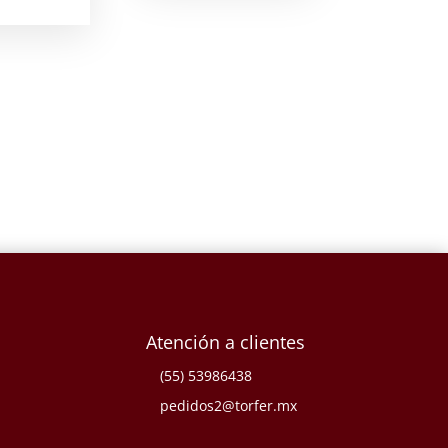
Atención a clientes
(55) 53986438
pedidos2@torfer.mx