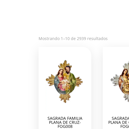
Ordenado
Mostrando 1–10 de 2939 resultados
por
los
últimos
SAGRADA FAMILIA
SAGRADA
PLANA DE CRUZ-
PLANA DE
FOG008
FOG