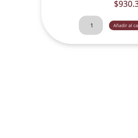
$
930.
VIRGEN
Añadir al ca
DE
GUADALUPE
BENDICE
ESTE
HOGAR
MED.
C/CORONA
MADERA-
FOG079C
cantidad