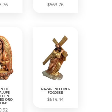
3.76
$
563.76
EN DE
NAZARENO ORO-
ALUPE
FOG038B
LLON
$
619.44
ES ORO-
036B
0.92