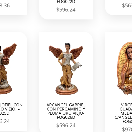
FOG022D
3.36
$
56
$
596.24
JOFIEL CON
ARCANGEL GABRIEL
VIRG
O VIEJO. –
CON PERGAMINO Y
GUAD
025D
PLUMA ORO VIEJO-
MEDA
FOG026D
C/ANGEL
6.24
FOG
$
596.24
$
97