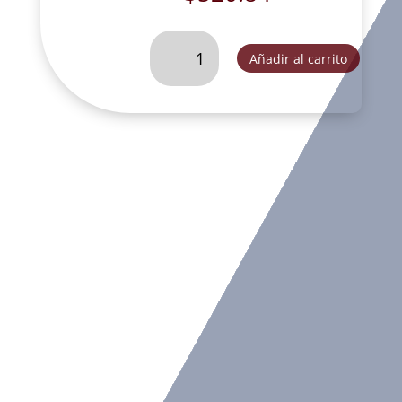
VIRGEN
Añadir al carrito
DE
GUADALUPE
35
CM
DEC.-
VEC096A
cantidad