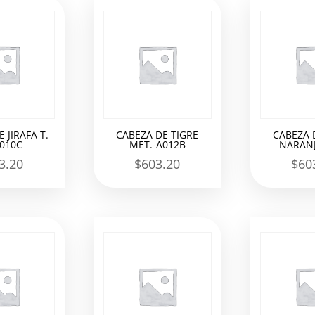
 JIRAFA T.
CABEZA DE TIGRE
CABEZA 
A010C
MET.-A012B
NARANJ
3.20
$
603.20
$
60