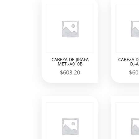
los
últimos
CABEZA DE JIRAFA
CABEZA DE
MET.-A010B
O.-
$
603.20
$
60