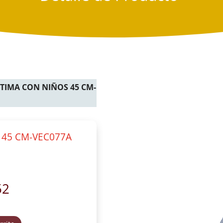
ATIMA CON NIÑOS 45 CM-
 45 CM-VEC077A
52