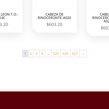
 LEON T.O.-
CABEZA DE
CABE
14C
RINOCERONTE-A020
RINOCERO
A0
3.20
$
603.20
$
60
1
2
3
4
…
625
626
627
→