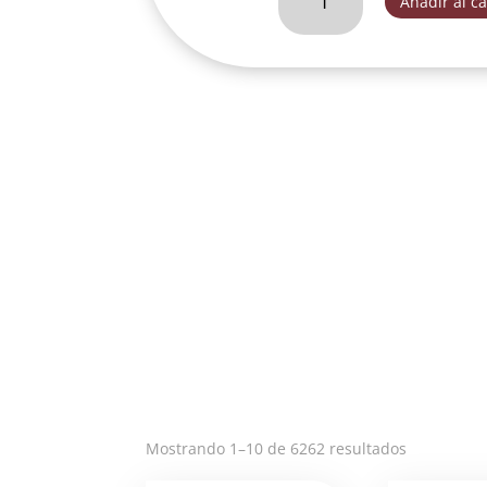
Añadir al ca
DE
FATIMA
CON
NIÑOS
45
CM-
VEC077A
cantidad
Ordenado
Mostrando 1–10 de 6262 resultados
por