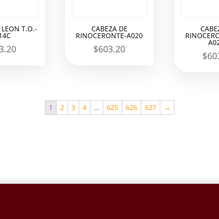
 LEON T.O.-
CABEZA DE
CABE
14C
RINOCERONTE-A020
RINOCERO
A0
3.20
$
603.20
$
60
1
2
3
4
…
625
626
627
→