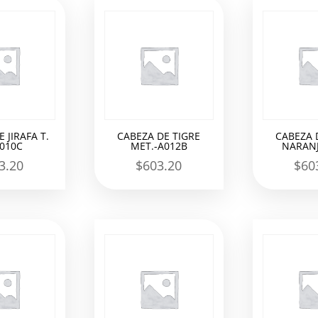
 JIRAFA T.
CABEZA DE TIGRE
CABEZA 
A010C
MET.-A012B
NARANJ
3.20
$
603.20
$
60