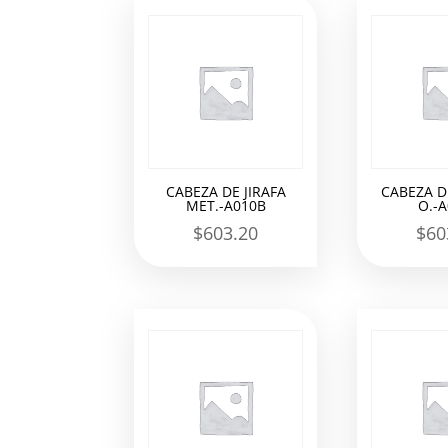
los
últimos
CABEZA DE JIRAFA
CABEZA DE
MET.-A010B
O.-
$
603.20
$
60