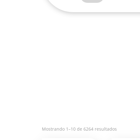
LIDIA
T.O.-
RH009
cantidad
Ordenado
Mostrando 1–10 de 6264 resultados
por