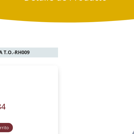
A T.O.-RH009
84
rrito