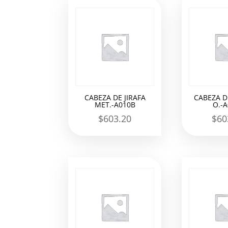
los
últimos
CABEZA DE JIRAFA
CABEZA DE
MET.-A010B
O.-
$
603.20
$
60