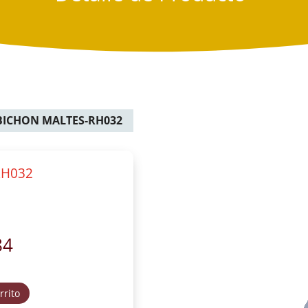
BICHON MALTES-RH032
RH032
84
rrito