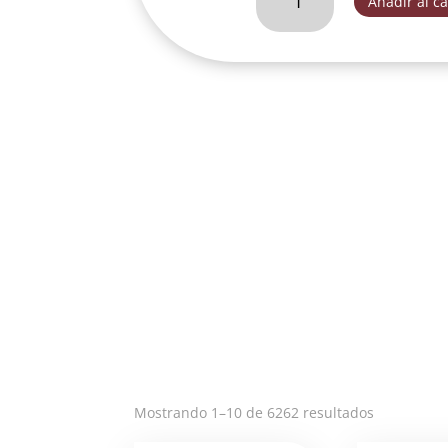
Añadir al ca
DE
LA
MISERICORDIA
DE
20
CM-
VEC050A
cantidad
Ordenado
Mostrando 1–10 de 6262 resultados
por