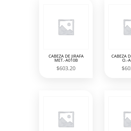
los
últimos
CABEZA DE JIRAFA
CABEZA DE
MET.-A010B
O.-
$
603.20
$
60