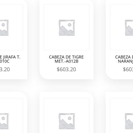
 JIRAFA T.
CABEZA DE TIGRE
CABEZA 
A010C
MET.-A012B
NARANJ
3.20
$
603.20
$
60