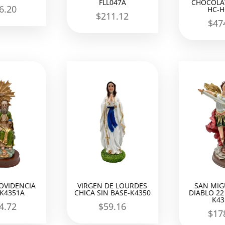
FLL047A
CHOCOLAT
6.20
HC-H
$
211.12
$
47
ROVIDENCIA
VIRGEN DE LOURDES
SAN MIG
 K4351A
CHICA SIN BASE-K4350
DIABLO 22
K43
4.72
$
59.16
$
17