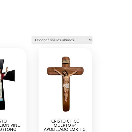
STO
CRISTO CHICO
CION VINO
MUERTO #1
O (TONO
APOLILLADO LMR-HC-