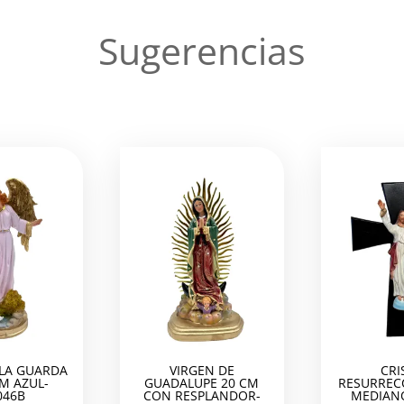
Sugerencias
nado
mos
 LA GUARDA
VIRGEN DE
CRI
CM AZUL-
GUADALUPE 20 CM
RESURREC
046B
CON RESPLANDOR-
MEDIAN