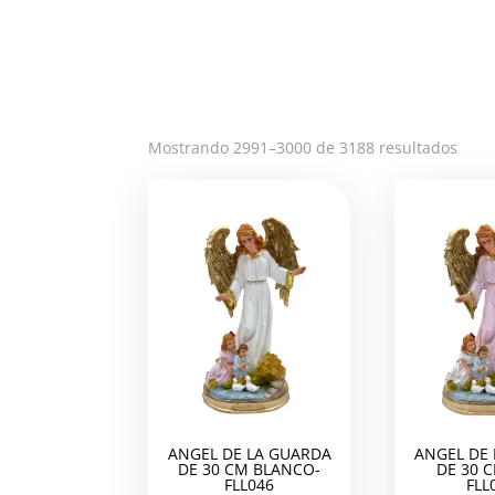
Orde
Mostrando 2991–3000 de 3188 resultados
por
los
últi
ANGEL DE LA GUARDA
ANGEL DE
DE 30 CM BLANCO-
DE 30 
FLL046
FLL