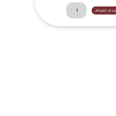
SAN
Añadir al ca
MIGUEL
ARCANGEL
CON
VIBORA
DEC.
-
K4356A
cantidad