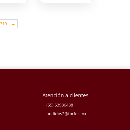
319
→
Atención a clientes
(55) 53986438
pedidos2@torfer.mx