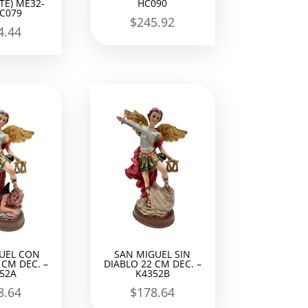
E) ME32-
HC090
C079
$
245.92
4.44
UEL CON
SAN MIGUEL SIN
 CM DEC. –
DIABLO 22 CM DEC. –
52A
K4352B
8.64
$
178.64