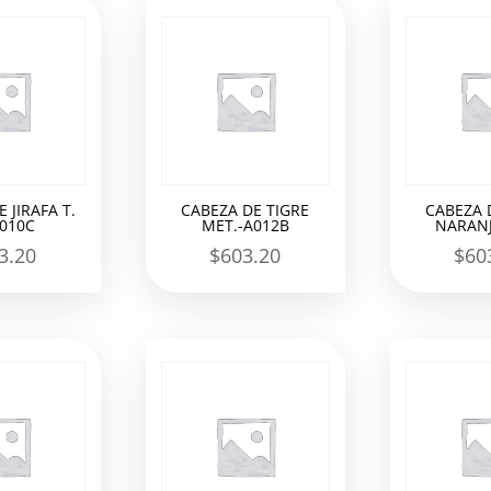
 JIRAFA T.
CABEZA DE TIGRE
CABEZA 
A010C
MET.-A012B
NARANJ
3.20
$
603.20
$
60