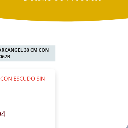
 ARCANGEL 30 CM CON
067B
 CON ESCUDO SIN
04