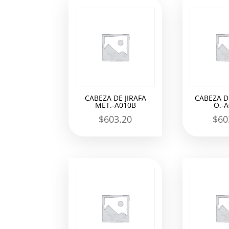
los
últimos
CABEZA DE JIRAFA
CABEZA DE
MET.-A010B
O.-
$
603.20
$
60