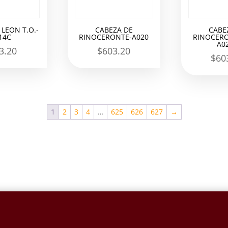
 LEON T.O.-
CABEZA DE
CABE
14C
RINOCERONTE-A020
RINOCERO
A0
3.20
$
603.20
$
60
1
2
3
4
…
625
626
627
→