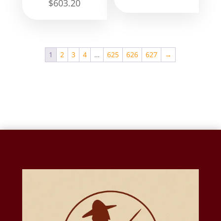
$
603.20
1
2
3
4
…
625
626
627
→