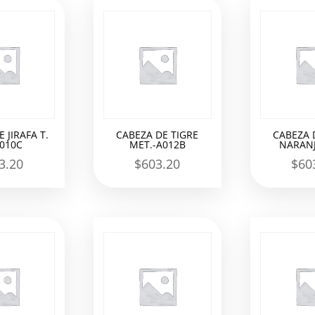
 JIRAFA T.
CABEZA DE TIGRE
CABEZA 
A010C
MET.-A012B
NARANJ
3.20
$
603.20
$
60