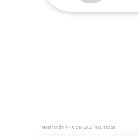
22
CM
#
2-
VEC115A
cantidad
Ordenado
Mostrando 1–10 de 6262 resultados
por