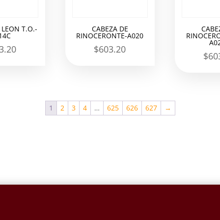
 LEON T.O.-
CABEZA DE
CABE
14C
RINOCERONTE-A020
RINOCERO
A0
3.20
$
603.20
$
60
1
2
3
4
…
625
626
627
→