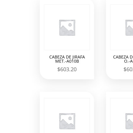
los
últimos
CABEZA DE JIRAFA
CABEZA DE
MET.-A010B
O.-
$
603.20
$
60