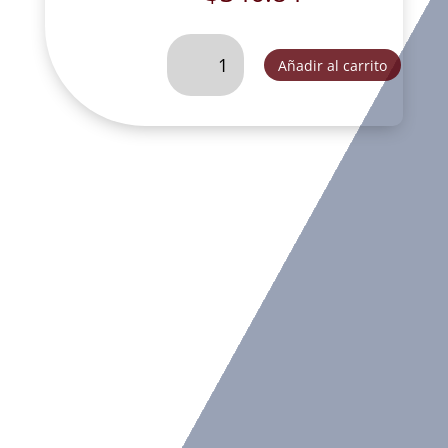
SAN
Añadir al carrito
JOSE
DORMIDO
28
CM
MET-
VEC006B
cantidad