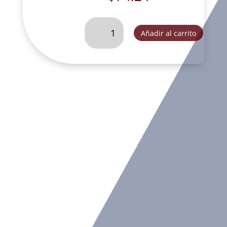
SAN
Añadir al carrito
JOSE
CON
NIÑO
F8
TIPO
ITALIANO-
SLD032E
cantidad