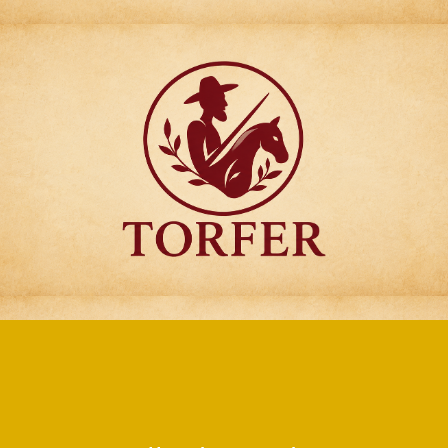
Articulos para
Regalo Torfer.