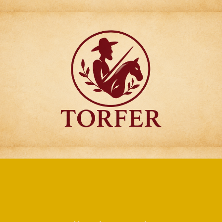
Articulos para
Regalo Torfer.