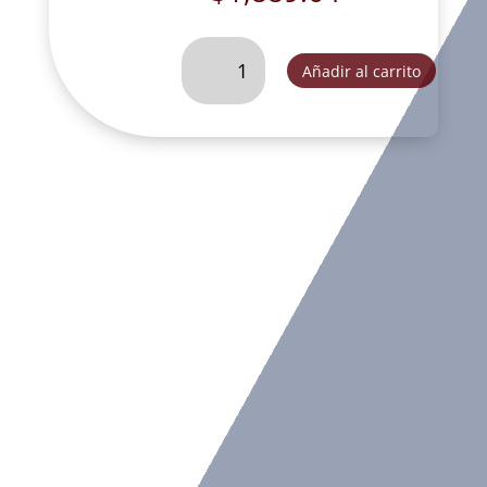
SAN
Añadir al carrito
JOSE
CON
NIÑO
JESUS
CON
BANCO
60
CM-
VEC007A
cantidad