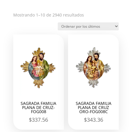
Ordenado
Mostrando 1–10 de 2940 resultados
por
los
últimos
SAGRADA FAMILIA
SAGRADA FAMILIA
PLANA DE CRUZ-
PLANA DE CRUZ
FOG008
ORO-FOG008C
$
337.56
$
343.36