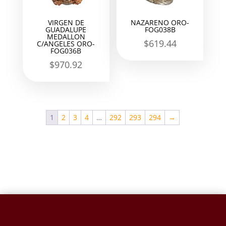
VIRGEN DE
NAZARENO ORO-
GUADALUPE
FOG038B
MEDALLON
$
619.44
C/ANGELES ORO-
FOG036B
$
970.92
1
2
3
4
…
292
293
294
→