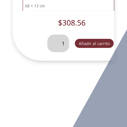
08 × 13 cm
$
308.56
SAN
Añadir al carrito
JOSE
CARPINTERO
17
CM
METALIZADO-
SLD091C
cantidad