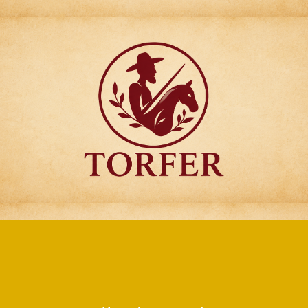
Articulos para
Regalo Torfer.