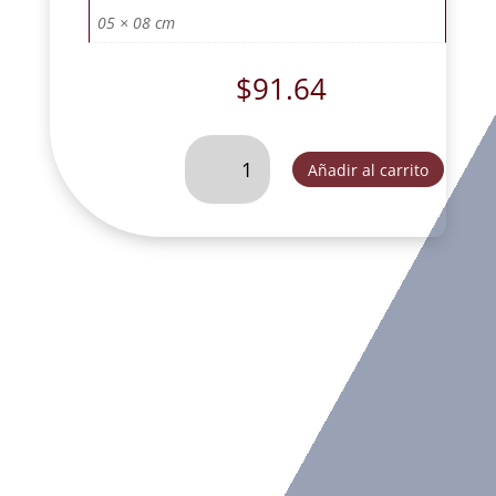
05 × 08 cm
$
91.64
SAN
Añadir al carrito
GABRIEL
MINI
#
2
CON
BASE
RUSTICO-
SC56468D5
cantidad