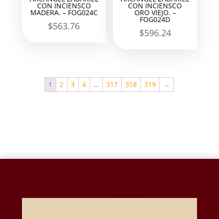
CON INCIENSCO
CON INCIENSCO
MADERA. – FOG024C
ORO VIEJO. –
FOG024D
$
563.76
$
596.24
1
2
3
4
…
317
318
319
→