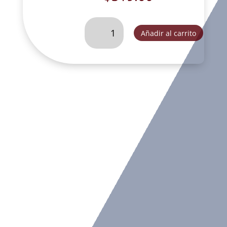
SAN
Añadir al carrito
GABRIEL
CHICO
DEC.-
DL30378A
cantidad