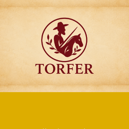
Articulos para
Regalo Torfer.