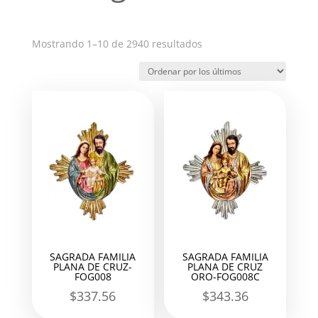
Ordenado
Mostrando 1–10 de 2940 resultados
por
los
últimos
SAGRADA FAMILIA
SAGRADA FAMILIA
PLANA DE CRUZ-
PLANA DE CRUZ
FOG008
ORO-FOG008C
$
337.56
$
343.36