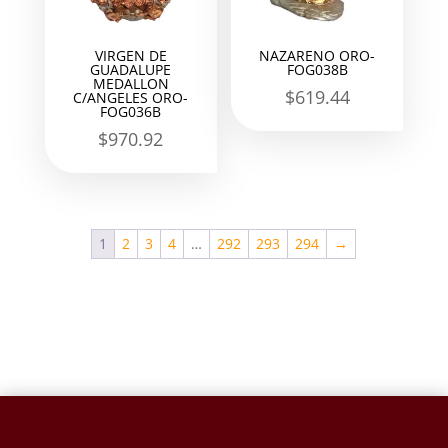
VIRGEN DE
NAZARENO ORO-
GUADALUPE
FOG038B
MEDALLON
$
619.44
C/ANGELES ORO-
FOG036B
$
970.92
1
2
3
4
…
292
293
294
→