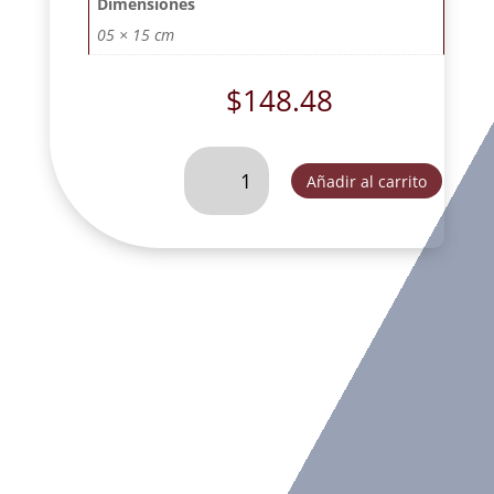
Dimensiones
05 × 15 cm
$
148.48
SAN
Añadir al carrito
BENITO
15
CM-
FOG097
cantidad