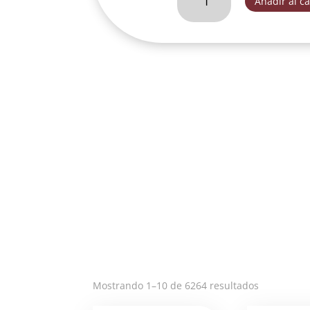
Añadir al ca
CORTINA
GRANDE
ORO-
FOG203A
cantidad
Ordenado
Mostrando 1–10 de 6264 resultados
por