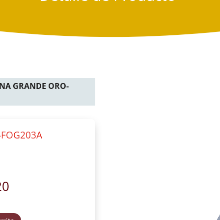
INA GRANDE ORO-
-FOG203A
20