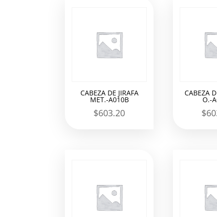
los
últimos
CABEZA DE JIRAFA
CABEZA DE
MET.-A010B
O.-
$
603.20
$
60