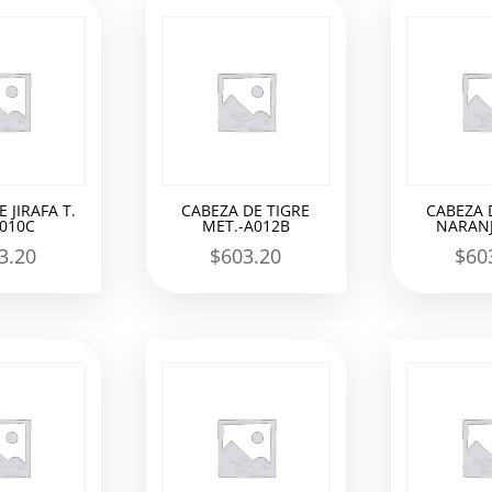
 JIRAFA T.
CABEZA DE TIGRE
CABEZA 
A010C
MET.-A012B
NARANJ
3.20
$
603.20
$
60