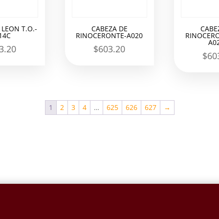
 LEON T.O.-
CABEZA DE
CABE
14C
RINOCERONTE-A020
RINOCERO
A0
3.20
$
603.20
$
60
1
2
3
4
…
625
626
627
→