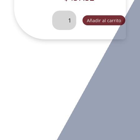
PLATO
Añadir al carrito
DE
LA
SAGRADA
FAMILIA
ORO
VIEJO-
FOG211B
cantidad