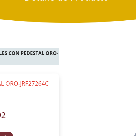
LES CON PEDESTAL ORO-
L ORO-JRF27264C
92