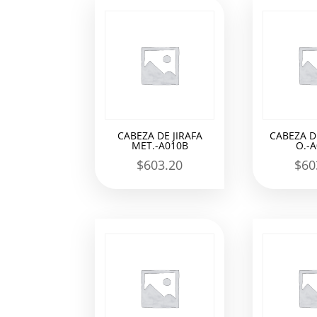
los
últimos
CABEZA DE JIRAFA
CABEZA DE
MET.-A010B
O.-
$
603.20
$
60