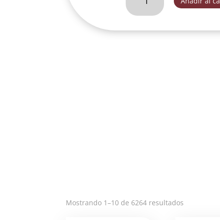
Añadir al ca
DE
ANGELES
CON
PEDESTAL
ORO-
JRF27264C
cantidad
Ordenado
Mostrando 1–10 de 6264 resultados
por