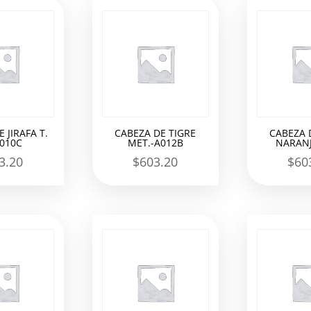
 JIRAFA T.
CABEZA DE TIGRE
CABEZA 
A010C
MET.-A012B
NARANJ
3.20
$
603.20
$
60