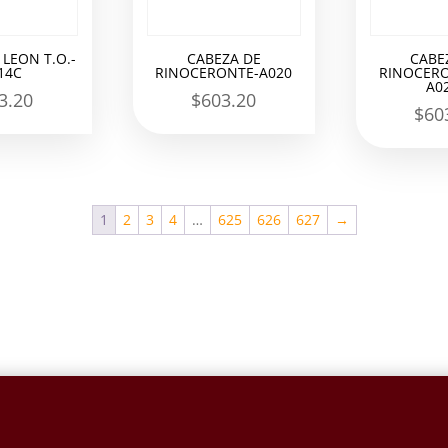
 LEON T.O.-
CABEZA DE
CABE
14C
RINOCERONTE-A020
RINOCERO
A0
3.20
$
603.20
$
60
1
2
3
4
…
625
626
627
→