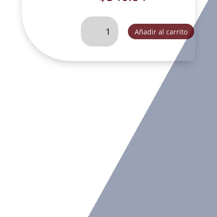
PADRE
Añadir al carrito
PIO
30
CM
T/
METAL-
VEC042B
cantidad