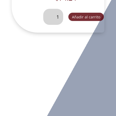
NIÑO
Añadir al carrito
JESUS
F8
TIPO
ITALIANO-
SLD032Z
cantidad