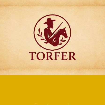
Articulos para
Regalo Torfer.