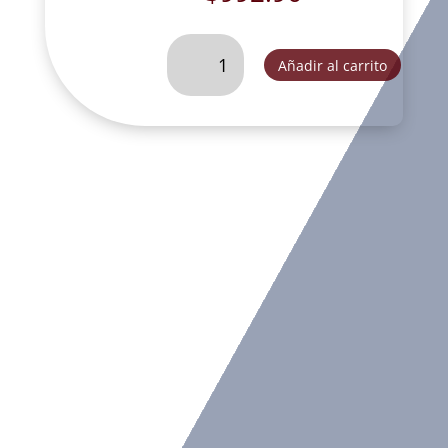
NIÑO
Añadir al carrito
DIOS
DE
70
CM
FILO
DORADO-
YC008C
cantidad