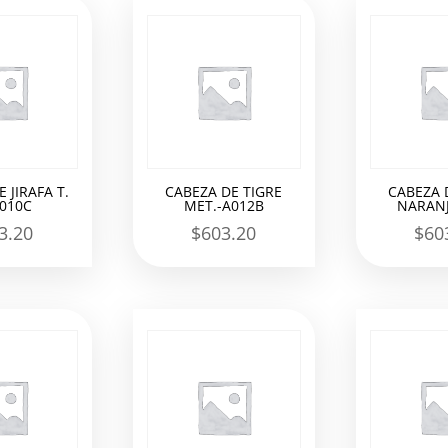
 JIRAFA T.
CABEZA DE TIGRE
CABEZA 
A010C
MET.-A012B
NARANJ
3.20
$
603.20
$
60