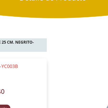
 25 CM. NEGRITO-
O-YC003B
40