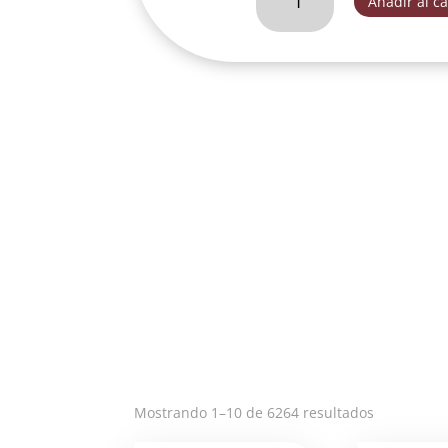
Añadir al ca
DIOS
DE
25
CM.
NEGRITO-
YC003B
cantidad
Ordenado
Mostrando 1–10 de 6264 resultados
por