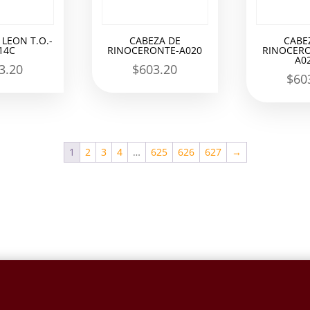
 LEON T.O.-
CABEZA DE
CABE
14C
RINOCERONTE-A020
RINOCERO
A0
3.20
$
603.20
$
60
1
2
3
4
…
625
626
627
→