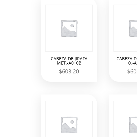
los
últimos
CABEZA DE JIRAFA
CABEZA DE
MET.-A010B
O.-
$
603.20
$
60