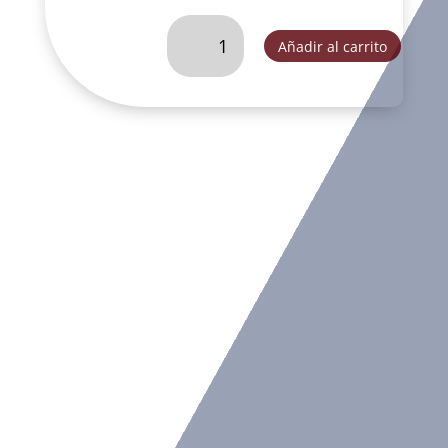
NACIMIENTO
Añadir al carrito
MINI
#
1-
T610
cantidad