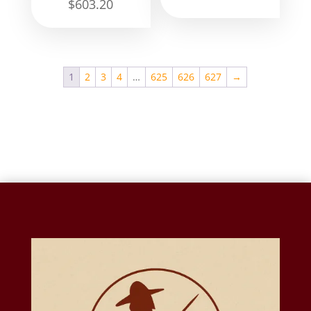
$
603.20
1
2
3
4
…
625
626
627
→