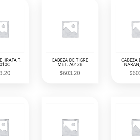
 JIRAFA T.
CABEZA DE TIGRE
CABEZA 
A010C
MET.-A012B
NARANJ
3.20
$
603.20
$
60