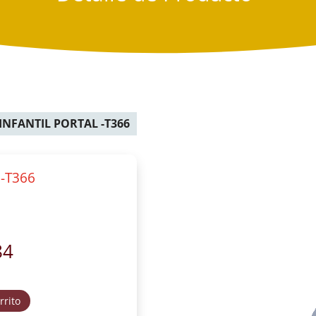
INFANTIL PORTAL -T366
-T366
84
rrito