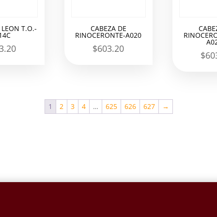
 LEON T.O.-
CABEZA DE
CABE
14C
RINOCERONTE-A020
RINOCERO
A0
3.20
$
603.20
$
60
1
2
3
4
…
625
626
627
→