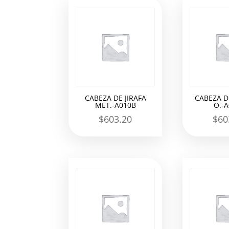
los
últimos
CABEZA DE JIRAFA
CABEZA DE
MET.-A010B
O.-
$
603.20
$
60