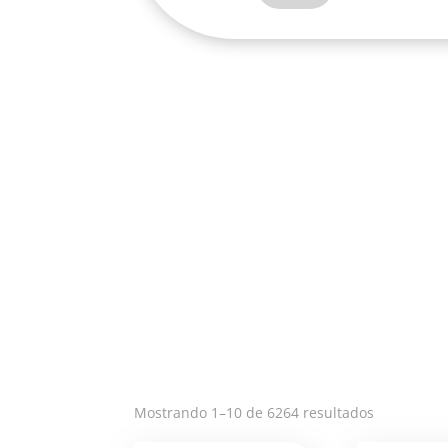
PORTAL
-
T366
cantidad
Ordenado
Mostrando 1–10 de 6264 resultados
por