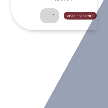
MISTERIO
Añadir al carrito
DE
ESTRELLA
TRES
OROS-
SLD078B
cantidad