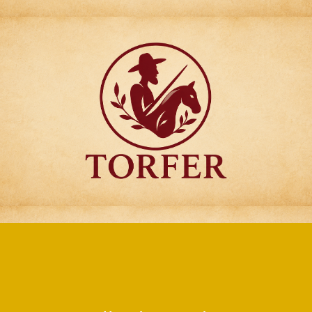
Articulos para
Regalo Torfer.