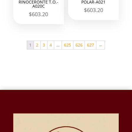
RINOCERONTE T.O.-
POLAR-A021
A020C
$
603.20
$
603.20
1
2
3
4
…
625
626
627
→