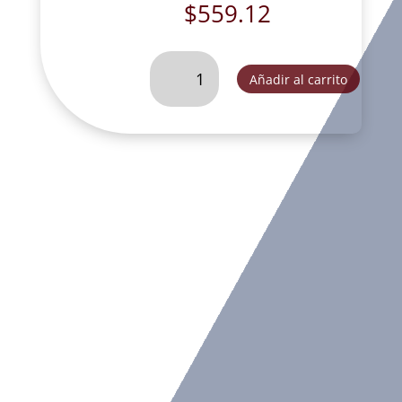
$
559.12
MISTERIO
Añadir al carrito
DE
CRUZ
(CORONA
DE
ADVIENTO)
METALIZADO-
SLD080C
cantidad