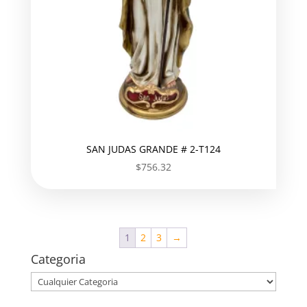
SAN JUDAS GRANDE # 2-T124
$
756.32
1
2
3
→
Categoria