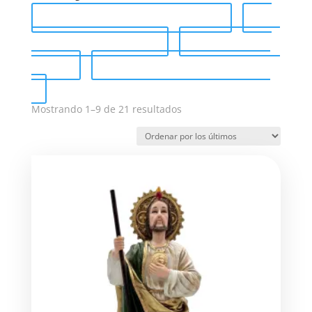
Catálogo completo (PDF)
Send Catalog (PDF)
Tag Catalog
(PDF)
Catálogo de venta (PDF)
Ordenado
Mostrando 1–9 de 21 resultados
por
los
últimos