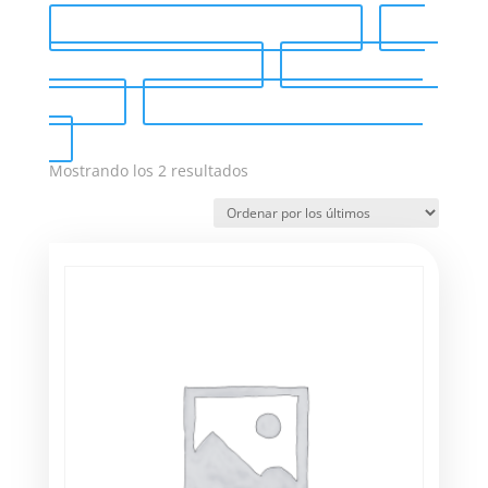
Catálogo completo (PDF)
Send Catalog (PDF)
Tag Catalog
(PDF)
Catálogo de venta (PDF)
Ordenado
Mostrando los 2 resultados
por
los
últimos