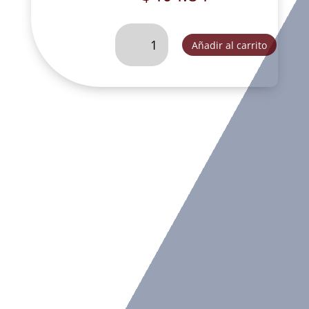
DIVINO
Añadir al carrito
NIÑO
CHICO
CORRUGADO-
T775
cantidad