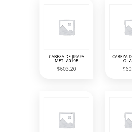
los
últimos
CABEZA DE JIRAFA
CABEZA DE
MET.-A010B
O.-
$
603.20
$
60