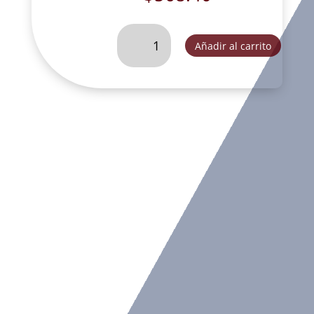
CRISTO
Añadir al carrito
TRONCO
MEDIANO
DEC.-
DL30419A
cantidad