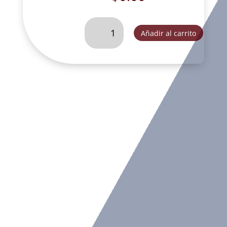
CRISTO
Añadir al carrito
SANTISIMA.
TRINIDAD
MEDIANO
BASE
FINA-
LFL020B
cantidad