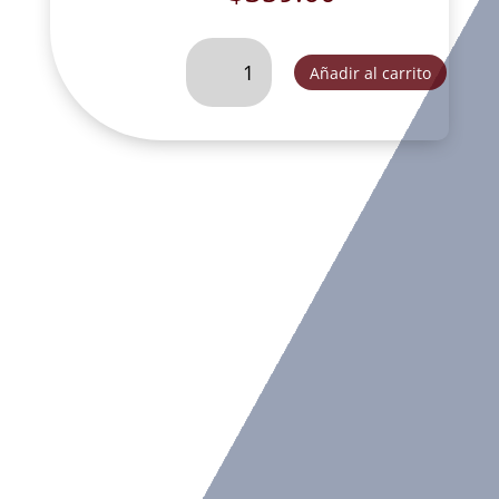
CRISTO
Añadir al carrito
SAN
BENITO
GDE
RUSTICO
DE
COLGAR-
LFL022B
cantidad