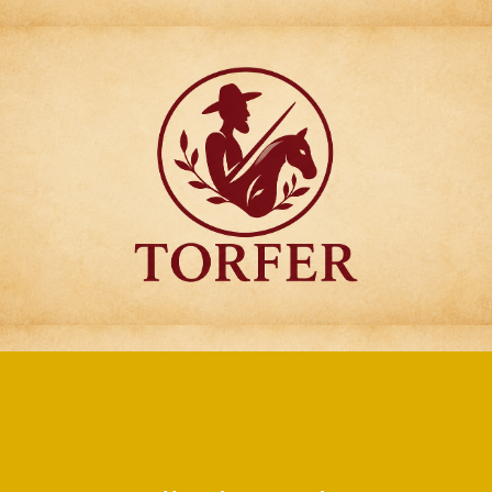
Articulos para
Regalo Torfer.