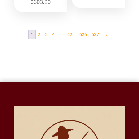
$
603.20
1
2
3
4
…
625
626
627
→