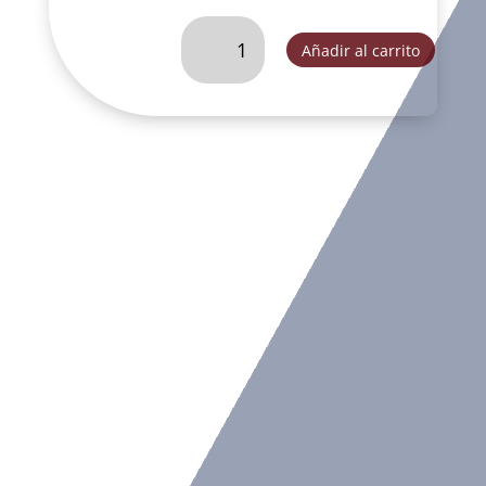
CRISTO
Añadir al carrito
REY
DE
COLGAR-
LFL054B
cantidad