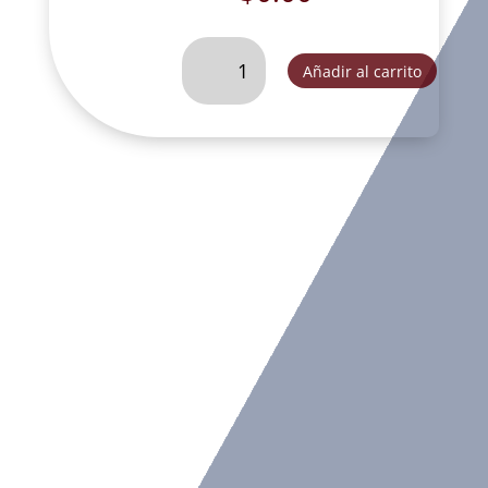
CRISTO
Añadir al carrito
MUERTO
GRANDE
APOLILLADO
ME32-
HC-
HC062
cantidad