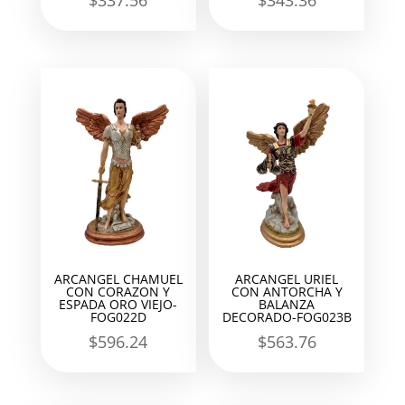
$
337.56
$
343.36
ARCANGEL CHAMUEL
ARCANGEL URIEL
CON CORAZON Y
CON ANTORCHA Y
ESPADA ORO VIEJO-
BALANZA
FOG022D
DECORADO-FOG023B
$
596.24
$
563.76