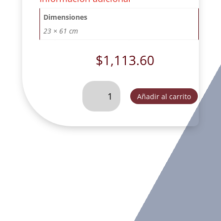
Dimensiones
23 × 61 cm
$
1,113.60
CRISTO
Añadir al carrito
DE
PEDESTAL
CON
SAN
BENITO
#
4
MANO
HACIA
ABAJO
ORO-