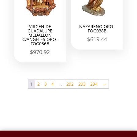
VIRGEN DE
NAZARENO ORO-
GUADALUPE
FOG038B
MEDALLON
$
619.44
C/ANGELES ORO-
FOG036B
$
970.92
1
2
3
4
…
292
293
294
→