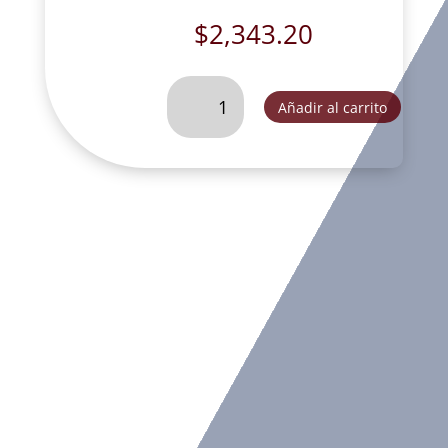
$
2,343.20
CRISTO
Añadir al carrito
CON
DESCANSO
EN
PIE
DE
COLGAR
70
CM
(CRUZ
TROQUELADA)-
HC012
cantidad