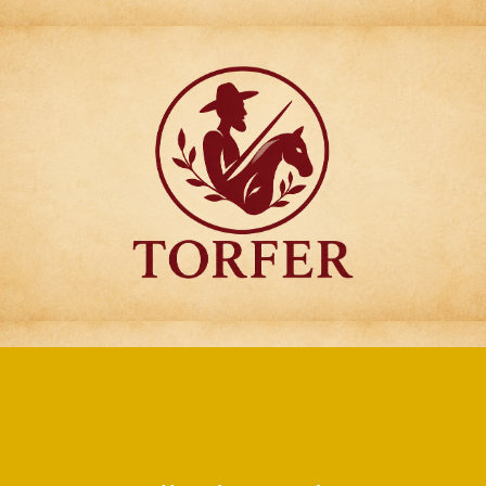
Articulos para
Regalo Torfer.