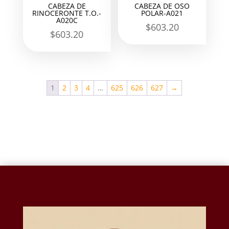
CABEZA DE
CABEZA DE OSO
RINOCERONTE T.O.-
POLAR-A021
A020C
$
603.20
$
603.20
1
2
3
4
…
625
626
627
→