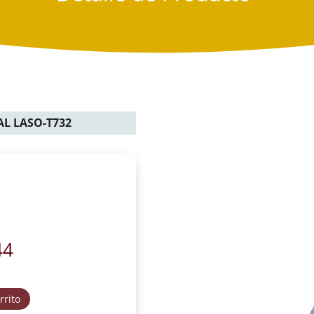
L LASO-T732
44
rrito