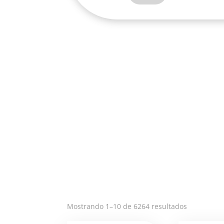
LASO-
T732
cantidad
Ordenado
Mostrando 1–10 de 6264 resultados
por