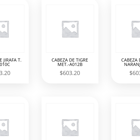
 JIRAFA T.
CABEZA DE TIGRE
CABEZA 
A010C
MET.-A012B
NARANJ
3.20
$
603.20
$
60