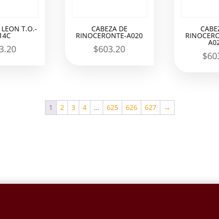
 LEON T.O.-
CABEZA DE
CABE
14C
RINOCERONTE-A020
RINOCERO
A0
3.20
$
603.20
$
60
1
2
3
4
…
625
626
627
→