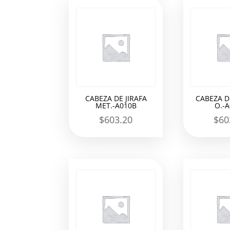
los
últimos
CABEZA DE JIRAFA
CABEZA DE
MET.-A010B
O.-
$
603.20
$
60