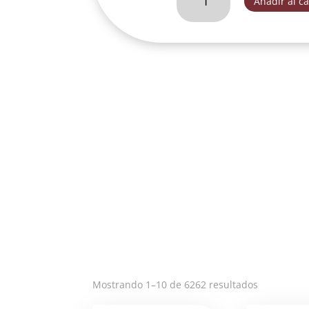
Añadir al ca
CON
CUBETA
Y
BORREGO
(40)-
T668
cantidad
Ordenado
Mostrando 1–10 de 6262 resultados
por