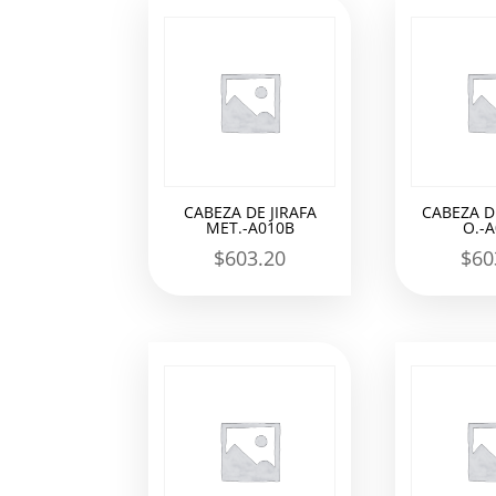
los
últimos
CABEZA DE JIRAFA
CABEZA DE
MET.-A010B
O.-
$
603.20
$
60