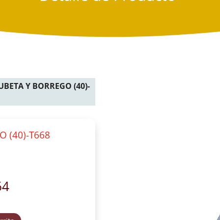
UBETA Y BORREGO (40)-
 (40)-T668
64