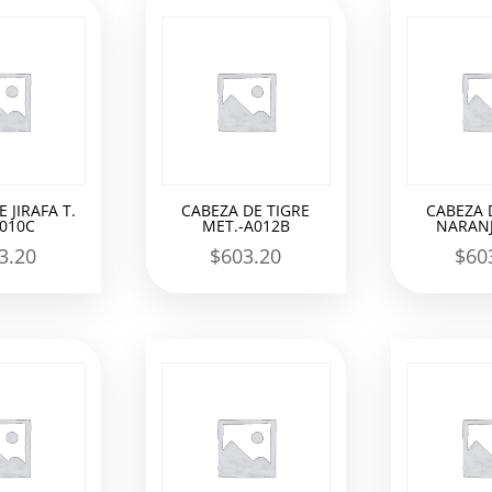
 JIRAFA T.
CABEZA DE TIGRE
CABEZA 
A010C
MET.-A012B
NARANJ
3.20
$
603.20
$
60