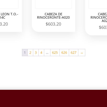
 LEON T.O.-
CABEZA DE
CABE
14C
RINOCERONTE-A020
RINOCERO
A0
3.20
$
603.20
$
60
1
2
3
4
…
625
626
627
→