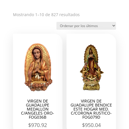
Ordenado
Mostrando 1–10 de 827 resultados
por
los
últimos
VIRGEN DE
VIRGEN DE
GUADALUPE
GUADALUPE BENDICE
MEDALLON
ESTE HOGAR MED.
C/ANGELES ORO-
C/CORONA RUSTICO-
FOG036B
FOG079D
$
970.92
$
950.04