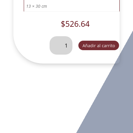
13 × 30 cm
$
526.64
BUSTO
Añadir al carrito
DE
VIRGEN
DE
GUADALUPE
CON
ROSAS
RUSTICA-
FOG187E
cantidad