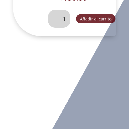
ARCANGEL
Añadir al carrito
URIEL
CON
ARMADURA
CHICO-
JRF27300A
cantidad